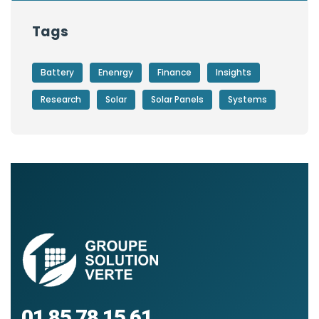
Tags
Battery
Enenrgy
Finance
Insights
Research
Solar
Solar Panels
Systems
01 85 78 15 61