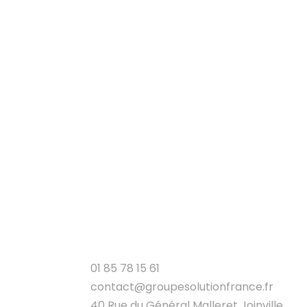
01 85 78 15 61
contact@groupesolutionfrance.fr
40 Rue du Général Malleret Joinville