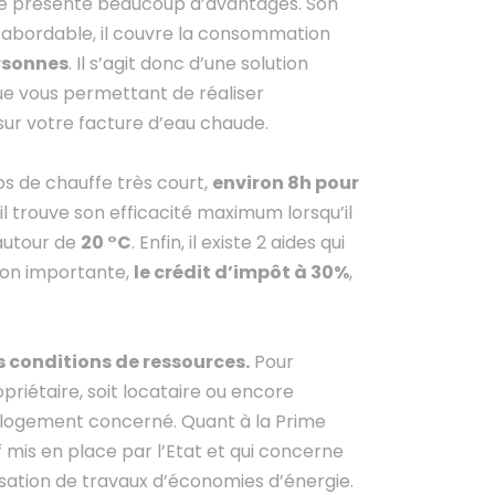
e présente beaucoup d’avantages. Son
s abordable, il couvre la consommation
rsonnes
. Il s’agit donc d’une solution
 vous permettant de réaliser
sur votre facture d’eau chaude.
mps de chauffe très court,
environ 8h pour
t il trouve son efficacité maximum lorsqu’il
 autour de
20 °C
. Enfin, il existe 2 aides qui
çon importante,
le crédit d’impôt à 30%
,
s conditions de ressources.
Pour
propriétaire, soit locataire ou encore
u logement concerné. Quant à la Prime
tif mis en place par l’Etat et qui concerne
lisation de travaux d’économies d’énergie.