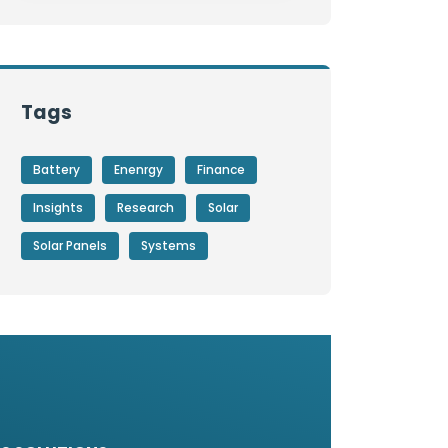
Tags
Battery
Enenrgy
Finance
Insights
Research
Solar
Solar Panels
Systems