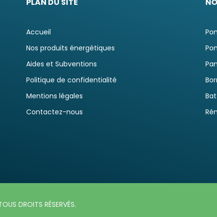
PLAN DU SITE
NO
Accueil
Pom
Nos produits énergétiques
Pom
Aides et Subventions
Pan
Politique de confidentialité
Bor
Mentions légales
Bat
Contactez-nous
Rén
TOUS DROITS RÉSERVÉS.